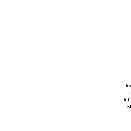
in
p
inf
M